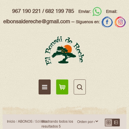
967 190 221
/
682 199 785
Enviar:
Email:
elbonsaidereche@gmail.com
–
Síguenos en:
Inicio
/
ABONOS
/ Sólidos
Mostrando todos los
resultados 5