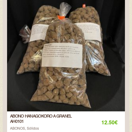
ABONO HANAGOKORO A GRANEL
12.50
€
AH0101
ABONOS
,
Sólidos