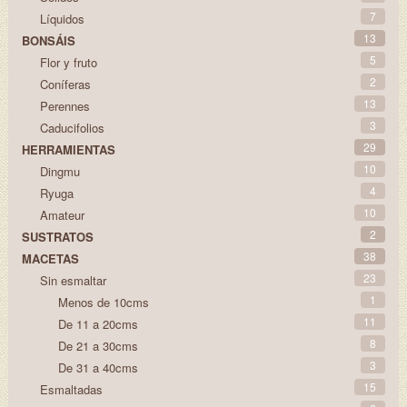
7
Líquidos
13
BONSÁIS
5
Flor y fruto
2
Coníferas
13
Perennes
3
Caducifolios
29
HERRAMIENTAS
10
Dingmu
4
Ryuga
10
Amateur
2
SUSTRATOS
38
MACETAS
23
Sin esmaltar
1
Menos de 10cms
11
De 11 a 20cms
8
De 21 a 30cms
3
De 31 a 40cms
15
Esmaltadas