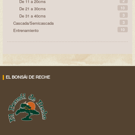
2
De 11 a 20cms
10
De 21 a 30cms
3
De 31 a 40cms
3
Cascada/Semicascada
10
Entrenamiento
EL BONSÁI DE RECHE