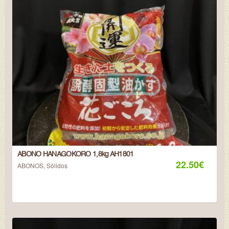
ABONO HANAGOKORO 1,8kg AH1801
22.50
€
ABONOS
,
Sólidos