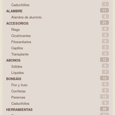
1
Caducifólios
11
ALAMBRE
8
Alambre de aluminio
21
ACCESORIOS
5
Riego
3
Cicatrizantes
3
Fitosanitarios
2
Cepillos
2
Transplante
12
ABONOS
5
Sólidos
7
Líquidos
13
BONSÁIS
5
Flor y fruto
2
Coníferas
13
Perennes
3
Caducifolios
29
HERRAMIENTAS
10