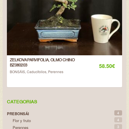
ZELKOVA PARVIFOLIA, OLMO CHINO
58.50
€
BZ080203
BONSÁIS
,
Caducifolios
,
Perennes
CATEGORIAS
4
PREBONSÁI
4
Flor y fruto
3
Perennes