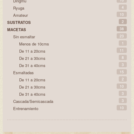
Dingmu
4
Ryuga
10
Amateur
2
SUSTRATOS
38
MACETAS
23
Sin esmaltar
1
Menos de 10cms
11
De 11 a 20cms
8
De 21 a 30cms
3
De 31 a 40cms
15
Esmaltadas
2
De 11 a 20cms
10
De 21 a 30cms
3
De 31 a 40cms
3
Cascada/Semicascada
10
Entrenamiento