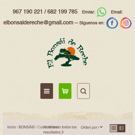
967 190 221
/
682 199 785
Enviar:
Email:
elbonsaidereche@gmail.com
–
Síguenos en:
Inicio
/
BONSÁIS
/ Caducifolios
Mostrando todos los
resultados 3