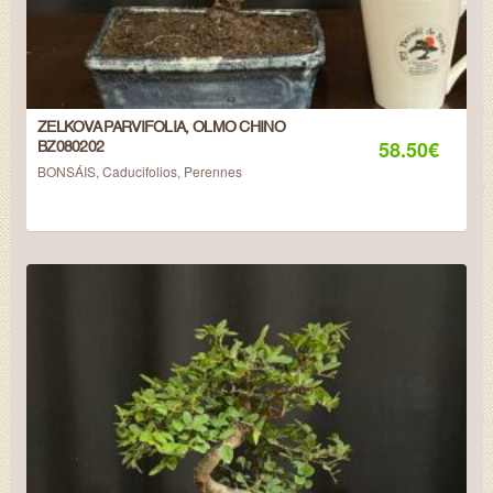
ZELKOVA PARVIFOLIA, OLMO CHINO
58.50
€
BZ080202
BONSÁIS
,
Caducifolios
,
Perennes