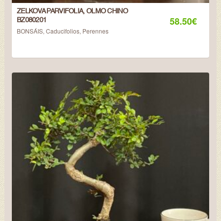
ZELKOVA PARVIFOLIA, OLMO CHINO
58.50
€
BZ080201
BONSÁIS
,
Caducifolios
,
Perennes