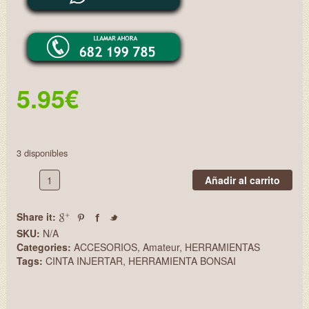
5.95
€
3 disponibles
CINTA
Añadir al carrito
INJERTAR
15MM
Share it:
HCI1501
cantidad
SKU:
N/A
Categories:
ACCESORIOS
,
Amateur
,
HERRAMIENTAS
Tags:
CINTA INJERTAR
,
HERRAMIENTA BONSAI