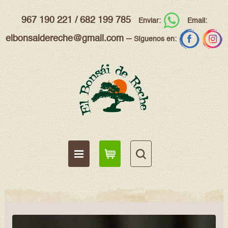
967 190 221
/
682 199 785
Enviar:
Email:
elbonsaidereche@gmail.com
–
Síguenos en: