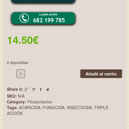
14.50
€
8 disponibles
INSECTICIDA
Añadir al carrito
TRIPLE
ACCIÓN
Share it:
ITA7501
cantidad
SKU:
N/A
Category:
Fitosanitarios
Tags:
ACARICIDA
,
FUNGICIDA
,
INSECTICIDA
,
TRIPLE
ACCIÓN