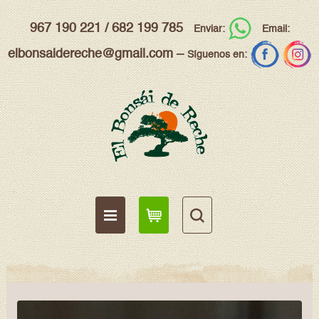
967 190 221
/
682 199 785
Enviar:
Email:
elbonsaidereche@gmail.com
–
Síguenos en: