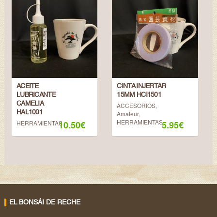
ACEITE
CINTA INJERTAR
LUBRICANTE
15MM HCI1501
CAMELIA
ACCESORIOS
,
HAL1001
Amateur
,
HERRAMIENTAS
HERRAMIENTAS
10.50
€
5.95
€
EL BONSÁI DE RECHE