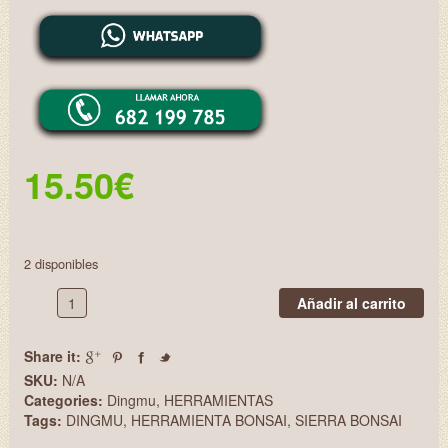
15.50
€
2 disponibles
SIERRA
Añadir al carrito
PLEGABLE
DINGMU
Share it:
HSP1801
cantidad
SKU:
N/A
Categories:
Dingmu
,
HERRAMIENTAS
Tags:
DINGMU
,
HERRAMIENTA BONSAI
,
SIERRA BONSAI