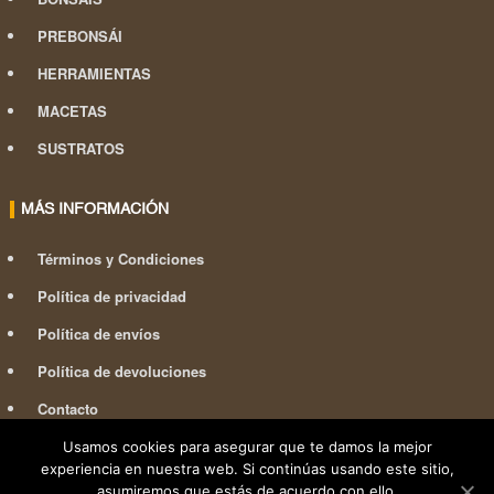
PREBONSÁI
HERRAMIENTAS
MACETAS
SUSTRATOS
MÁS INFORMACIÓN
Términos y Condiciones
Política de privacidad
Política de envíos
Política de devoluciones
Contacto
Usamos cookies para asegurar que te damos la mejor
experiencia en nuestra web. Si continúas usando este sitio,
asumiremos que estás de acuerdo con ello.
Powered by 967.es
Freelance Studio