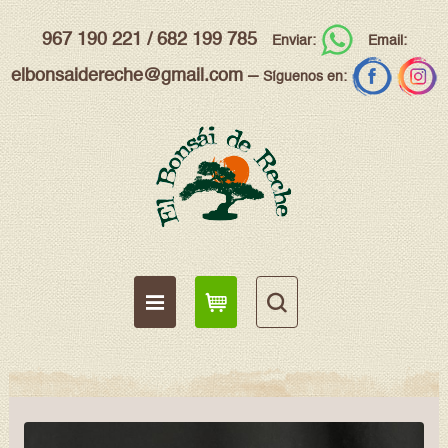
967 190 221
/
682 199 785
Enviar:
Email:
elbonsaidereche@gmail.com
–
Síguenos en: